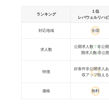
１位
ランキング
レバウェルリハビ
対応地域
全国
公開求人数：非公開
求人数
開求人数:非公
好条件非公開求人あ
特徴
収アップ狙える
価格
無料