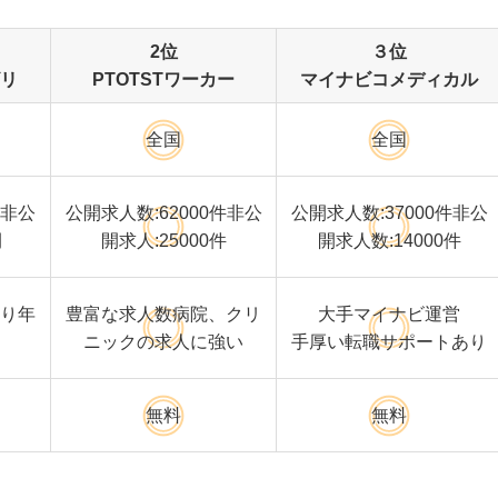
2位
３位
リ
PTOTSTワーカー
マイナビコメディカル
全国
全国
非公
公開求人数:62000件非公
公開求人数:37000件非公
開
開求人:25000件
開求人数:14000件
り年
豊富な求人数病院、クリ
大手マイナビ運営
ニックの求人に強い
手厚い転職サポートあり
無料
無料