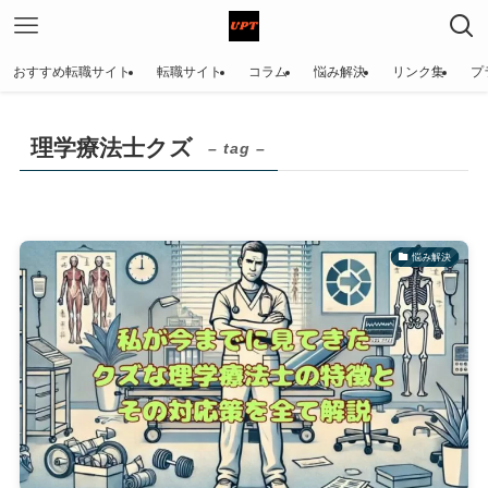
おすすめ転職サイト
転職サイト
コラム
悩み解決
リンク集
プ
理学療法士クズ
– tag –
悩み解決